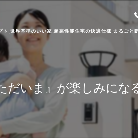
プト
世界基準のいい家
超高性能住宅の快適仕様
まるごと
パッシブデザインという考え方
国際基準をクリアする高い断熱性
最適な窓の配置と方角
ただいま』が楽しみにな
smartwin「佐藤の窓」と外付けブライ
HEAT20 G3とは？
スーパーウォール工法の家
「ガラパゴスハウス」から 世界基準の