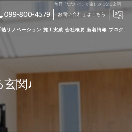
毎日『ただいま』が楽しみになる玄関♩
099-800-4579
お問い合わせはこちら
断熱リノベーション
施工実績
会社概要
新着情報
ブログ
漫画特集
る玄関♩
ンド 標準仕様
家へ