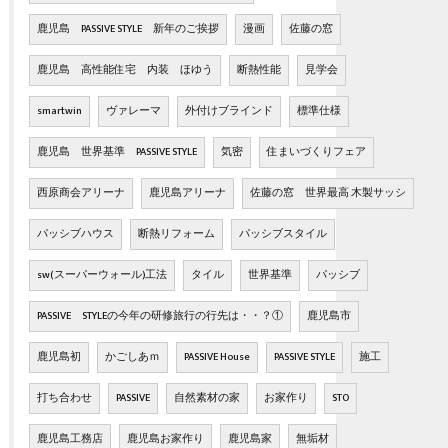
鹿児島 PASSIVE STYLE 新年のご挨拶
漫画
佐藤の窓
鹿児島 高性能住宅 内装 ほゆう
断熱性能
見学会
smartwin
ヴァレーマ
外付けブラインド
標準仕様
鹿児島 世界基準 PASSIVE STYLE
気密
住まいづくりフェア
西原商会アリーナ
鹿児島アリーナ
佐藤の窓 世界最高 木製サッシ
パッシブハウス
断熱リフォーム
パッシブスタイル
sw(スーパーウォール)工法
タイル
世界基準
パッシブ
PASSIVE STYLEの今年の研修旅行の行先は・・？①
鹿児島市
鹿児島初
かごしあｍ
PASSIVE House
PASSIVE STYLE
施工
打ち合わせ
PASSIVE
自然素材の家
お家作り
STO
鹿児島工務店
鹿児島お家作り
鹿児島家
無垢材