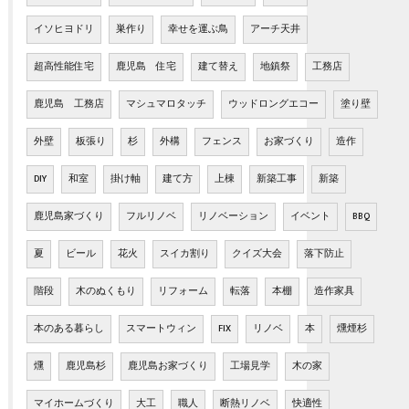
イソヒヨドリ
巣作り
幸せを運ぶ鳥
アーチ天井
超高性能住宅
鹿児島 住宅
建て替え
地鎮祭
工務店
鹿児島 工務店
マシュマロタッチ
ウッドロングエコー
塗り壁
外壁
板張り
杉
外構
フェンス
お家づくり
造作
DIY
和室
掛け軸
建て方
上棟
新築工事
新築
鹿児島家づくり
フルリノベ
リノベーション
イベント
BBQ
夏
ビール
花火
スイカ割り
クイズ大会
落下防止
階段
木のぬくもり
リフォーム
転落
本棚
造作家具
本のある暮らし
スマートウィン
FIX
リノベ
本
燻煙杉
燻
鹿児島杉
鹿児島お家づくり
工場見学
木の家
マイホームづくり
大工
職人
断熱リノベ
快適性