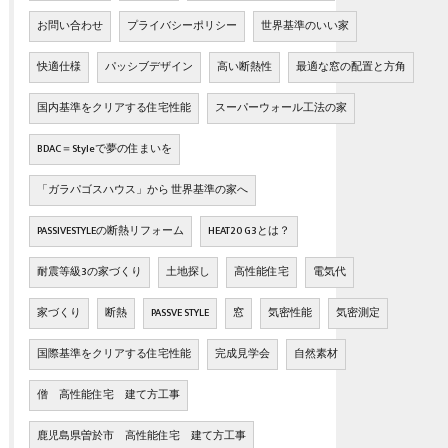
お問い合わせ
プライバシーポリシー
世界基準のいい家
快適仕様
パッシブデザイン
高い断熱性
最適な窓の配置と方角
国内基準をクリアする住宅性能
スーパーウォール工法の家
BDAC＝Styleで夢の住まいを
「ガラパゴスハウス」から 世界基準の家へ
PASSIVESTYLEの断熱リフォーム
HEAT20 G3とは？
耐震等級3の家づくり
土地探し
高性能住宅
電気代
家づくり
断熱
PASSVE STYLE
窓
気密性能
気密測定
国際基準をクリアする住宅性能
完成見学会
自然素材
僧 高性能住宅 建て方工事
鹿児島県曽於市 高性能住宅 建て方工事